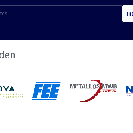
In
nden