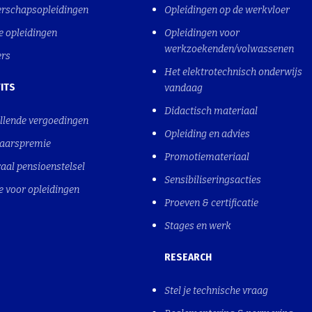
erschapsopleidingen
Opleidingen op de werkvloer
e opleidingen
Opleidingen voor
werkzoekenden/volwassenen
ers
Het elektrotechnisch onderwijs
ITS
vandaag
Didactisch materiaal
llende vergoedingen
Opleiding en advies
jaarspremie
Promotiemateriaal
aal pensioenstelsel
Sensibiliseringsacties
e voor opleidingen
Proeven & certificatie
Stages en werk
RESEARCH
Stel je technische vraag