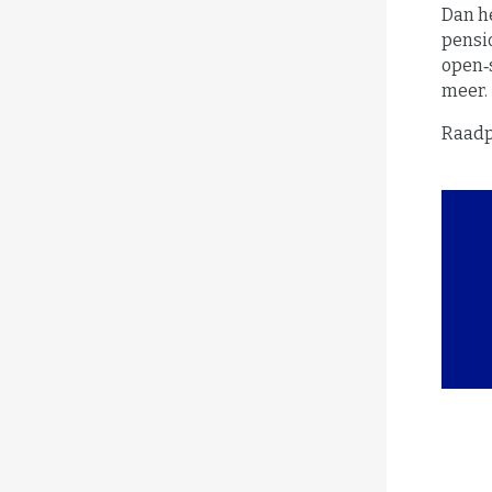
Dan h
pensio
open‑
meer.
Raadp