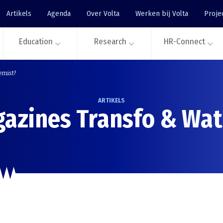
Artikels
Agenda
Over Volta
Werken bij Volta
Proje
Education
Research
HR-Connect
emist?
ARTIKELS
azines Transfo & Wat