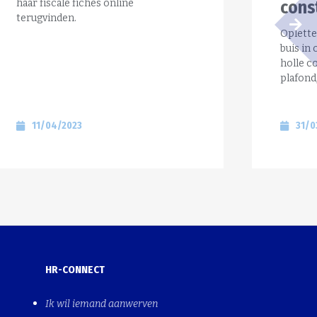
haar fiscale fiches online
cons
terugvinden.
Oplette
buis in
holle c
plafond
11/04/2023
31/0
HR-CONNECT
Ik wil iemand aanwerven