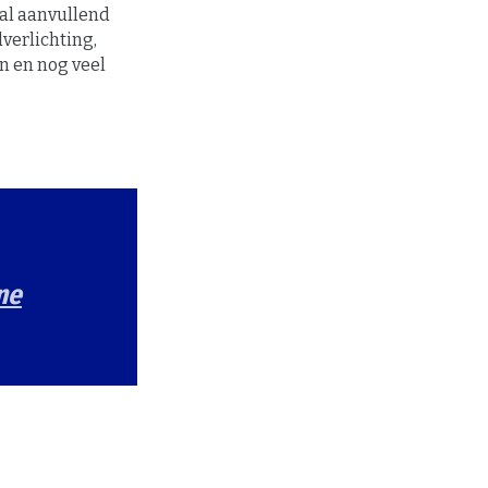
al aanvullend
verlichting,
n en nog veel
ne