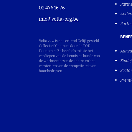
Partn
02 476 16 76
Ander
info@volta-org.be
Partn
BENEF
Volta vzw is een erkend Gelijkgesteld
Collectief Centrum door de FOD
Aanvu
Economie. Ze heeft als missie het
verdiepen van de kennis en kunde van
Einde
de werknemers in de sector en het
versterken van de competiviteit van
Sector
haar bedrijven.
Premi