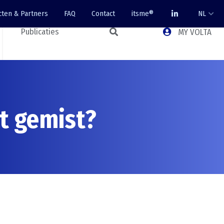
cten & Partners
FAQ
Contact
itsme®
NL
Publicaties
MY VOLTA
t gemist?