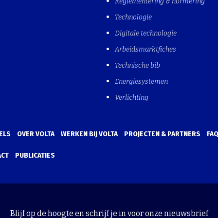
Reglementering & normering
Technologie
Digitale technologie
Arbeidsmarktfiches
Technische bib
Energiesystemen
Verlichting
ELS
OVER VOLTA
WERKEN BIJ VOLTA
PROJECTEN & PARTNERS
FA
ACT
PUBLICATIES
Blijf op de hoogte en schrijf je in voor onze nieuwsbrief