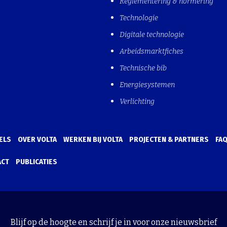
Reglementering & normering
Technologie
Digitale technologie
Arbeidsmarktfiches
Technische bib
Energiesystemen
Verlichting
ELS
OVER VOLTA
WERKEN BIJ VOLTA
PROJECTEN & PARTNERS
FA
ACT
PUBLICATIES
Blijf op de hoogte en schrijf je in voor onze nieuwsbrief