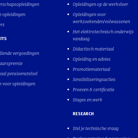
erschapsopleidingen
Opleidingen op de werkvloer
e opleidingen
Opleidingen voor
werkzoekenden/volwassenen
ers
Het elektrotechnisch onderwijs
ITS
vandaag
Didactisch materiaal
llende vergoedingen
Opleiding en advies
jaarspremie
Promotiemateriaal
aal pensioenstelsel
Sensibiliseringsacties
e voor opleidingen
Proeven & certificatie
Stages en werk
RESEARCH
Stel je technische vraag