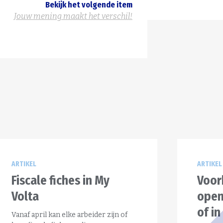
Bekijk het volgende item
Jouw mening maakt het verschil!
ARTIKEL
ARTIKEL
Fiscale fiches in My
Voor
Volta
open
of in
Vanaf april kan elke arbeider zijn of