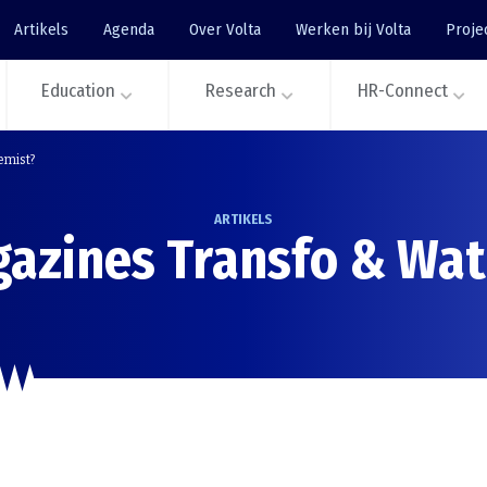
Artikels
Agenda
Over Volta
Werken bij Volta
Proje
Education
Research
HR-Connect
emist?
ARTIKELS
azines Transfo & Wat