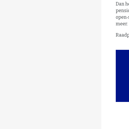
Dan h
pensio
open‑
meer.
Raadp