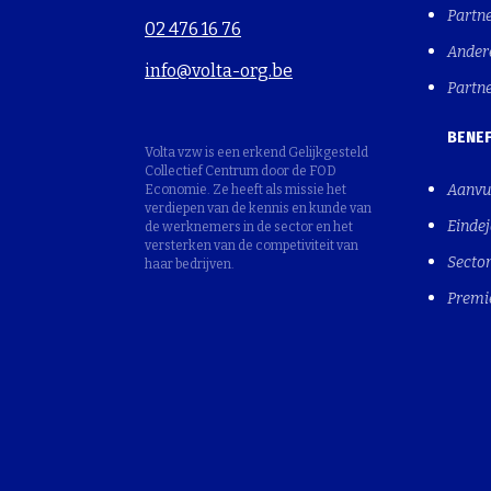
Partn
02 476 16 76
Ander
info@volta-org.be
Partn
BENEF
Volta vzw is een erkend Gelijkgesteld
Collectief Centrum door de FOD
Aanvu
Economie. Ze heeft als missie het
verdiepen van de kennis en kunde van
Einde
de werknemers in de sector en het
versterken van de competiviteit van
Sector
haar bedrijven.
Premi