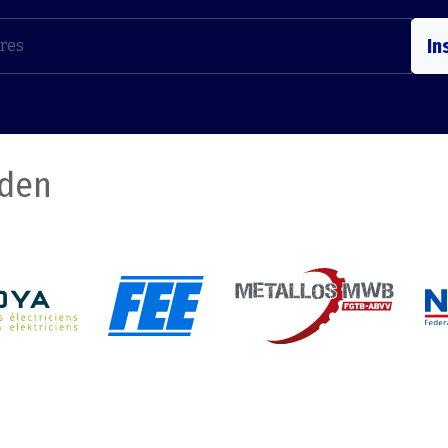
In
nden