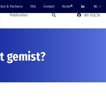
cten & Partners
FAQ
Contact
itsme®
NL
Publicaties
MY VOLTA
t gemist?