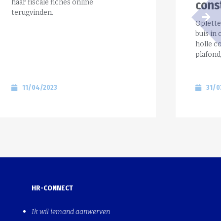
haar fiscale fiches online
cons
terugvinden.
Oplette
buis in
holle c
plafond
11/04/2023
31/0
HR-CONNECT
Ik wil iemand aanwerven