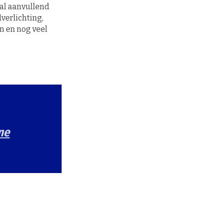
al aanvullend
verlichting,
n en nog veel
ne