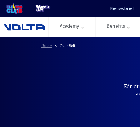
Nieuwsbrief
Academy
Benefits
Home
Over Volta
Eén du
a