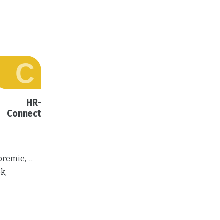
HR-
Connect
premie, …
k,