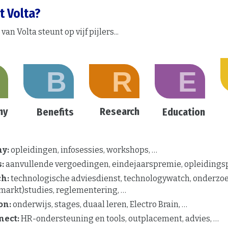
t Volta?
an Volta steunt op vijf pijlers...
my
Research
Benefits
Education
y:
opleidingen, infosessies, workshops, …
:
aanvullende vergoedingen, eindejaarspremie, opleidings
h:
technologische adviesdienst, technologywatch, onderzoe
markt)studies, reglementering, …
on:
onderwijs, stages, duaal leren, Electro Brain, …
nect:
HR-ondersteuning en tools, outplacement, advies, …