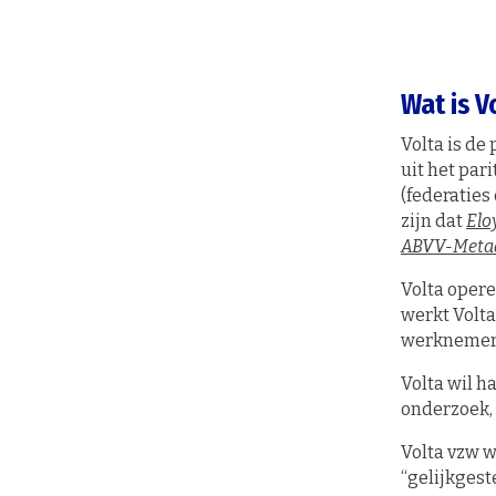
Wat is V
Volta is de
uit het par
(federaties
zijn dat
Elo
ABVV-Meta
Volta opere
werkt Volta
werknemer
Volta wil h
onderzoek, 
Volta vzw w
“gelijkgest