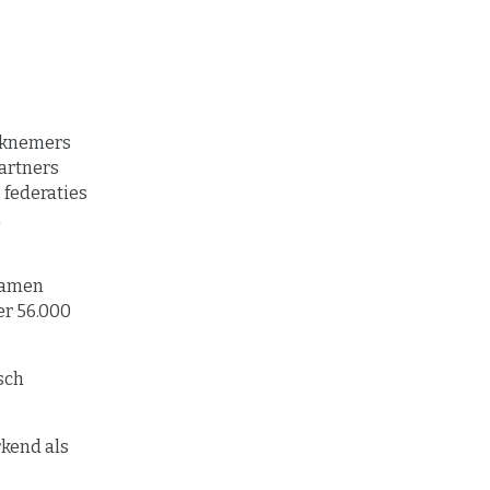
erknemers
partners
e federaties
m
 samen
er 56.000
sch
rkend als