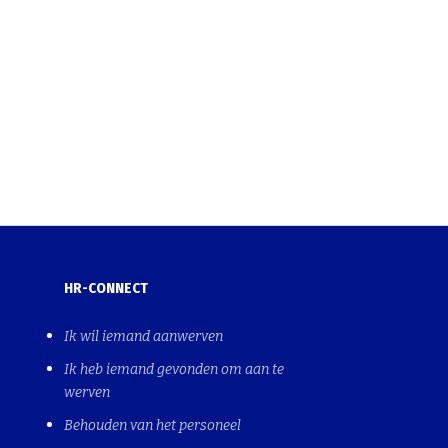
HR-CONNECT
Ik wil iemand aanwerven
Ik heb iemand gevonden om aan te
werven
Behouden van het personeel