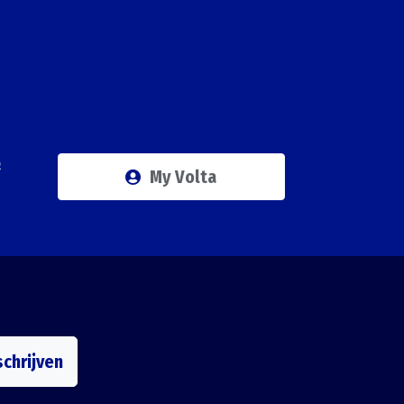
Q
My Volta
schrijven