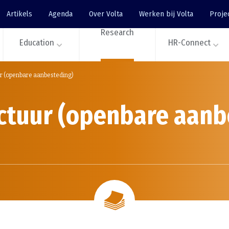
Artikels
Agenda
Over Volta
Werken bij Volta
Proje
Research
Education
HR-Connect
r (openbare aanbesteding)
uctuur (openbare aanb