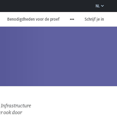
NL
Benodigdheden voor de proef
Schrijf je in
 Infrastructure
r ook door