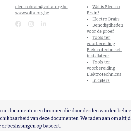
electrobrain@volta-org.be
Wat is Electro
www.volta-org.be
Brain?
Electro Brain+
Benodigdheden
voor de proef
Tools ter
voorbereiding
Elektrotechnisch
installateur
Tools ter
voorbereiding
Elektrotechnicus
In cijfers
terne documenten en bronnen die door derden worden beheer
eschikbaarheid van deze documenten. We raden aan om altijd
 er beslissingen op baseert.