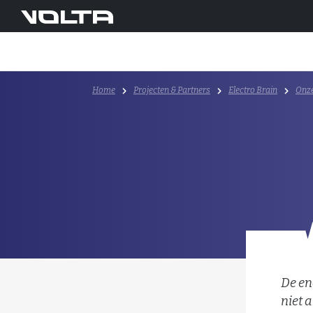
Home
Projecten & Partners
Electro Brain
Onze
De en
niet 