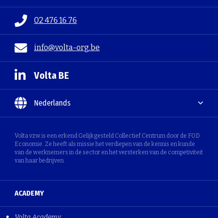
02 476 16 76
info@volta-org.be
Volta BE
Nederlands
Volta vzw is een erkend Gelijkgesteld Collectief Centrum door de FOD
Economie. Ze heeft als missie het verdiepen van de kennis en kunde
van de werknemers in de sector en het versterken van de competiviteit
van haar bedrijven.
ACADEMY
Volta Academy