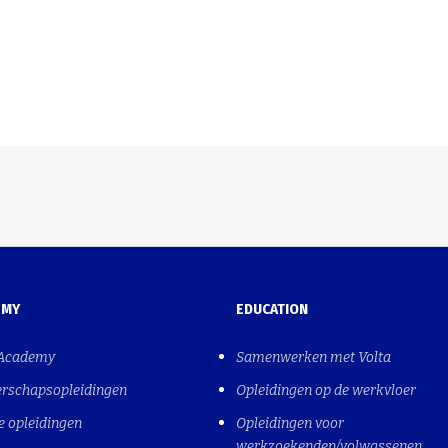
EMY
EDUCATION
 Academy
Samenwerken met Volta
erschapsopleidingen
Opleidingen op de werkvloer
e opleidingen
Opleidingen voor
werkzoekenden/volwassenen