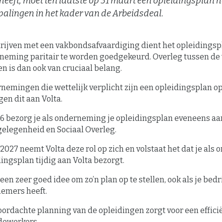
heeft, moet ten laatste op 31 maart een opleidingsplan
palingen in het kader van de Arbeidsdeal.
drijven met een vakbondsafvaardiging dient het opleidingsp
neming paritair te worden goedgekeurd. Overleg tussen de 
en is dan ook van cruciaal belang.
emingen die wettelijk verplicht zijn een opleidingsplan op 
en dit aan Volta.
26 bezorg je als onderneming je opleidingsplan eveneens a
elegenheid en Sociaal Overleg.
2027 neemt Volta deze rol op zich en volstaat het dat je als
ingsplan tijdig aan Volta bezorgt.
 een zeer goed idee om zo’n plan op te stellen, ook als je bedr
emers heeft.
ordachte planning van de opleidingen zorgt voor een effici
dewerkers.