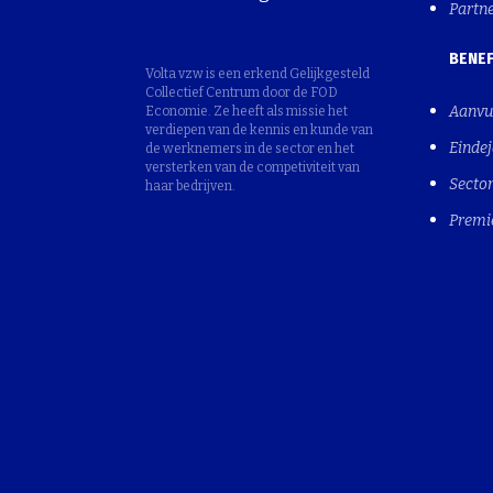
Partn
BENEF
Volta vzw is een erkend Gelijkgesteld
Collectief Centrum door de FOD
Aanvu
Economie. Ze heeft als missie het
verdiepen van de kennis en kunde van
Einde
de werknemers in de sector en het
versterken van de competiviteit van
Sector
haar bedrijven.
Premi