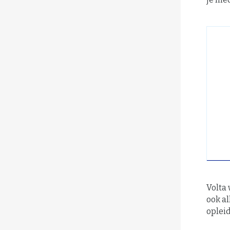
Volta 
ook al
oplei