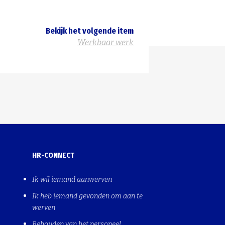
Bekijk het volgende item
Werkbaar werk
HR-CONNECT
Ik wil iemand aanwerven
Ik heb iemand gevonden om aan te
werven
Behouden van het personeel