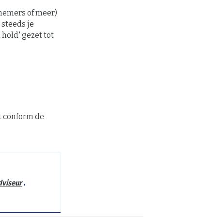
knemers of meer)
 steeds je
hold' gezet tot
t conform de
dviseur
.