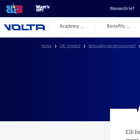
Nieuwsbrief
Academy
Benefits
Home
HR-Connect
Behouden van het personeel
Elk b