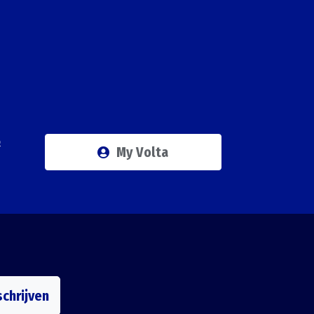
Q
My Volta
schrijven