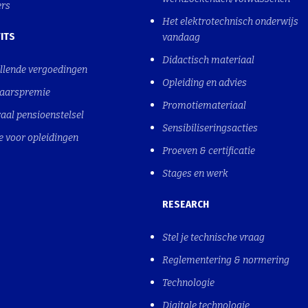
ers
Het elektrotechnisch onderwijs
ITS
vandaag
Didactisch materiaal
llende vergoedingen
Opleiding en advies
jaarspremie
Promotiemateriaal
aal pensioenstelsel
Sensibiliseringsacties
e voor opleidingen
Proeven & certificatie
Stages en werk
RESEARCH
Stel je technische vraag
Reglementering & normering
Technologie
Digitale technologie