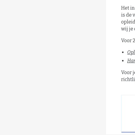
Het i
is de 
opleid
wij j
Voor 
Opl
Han
Voor 
richtl