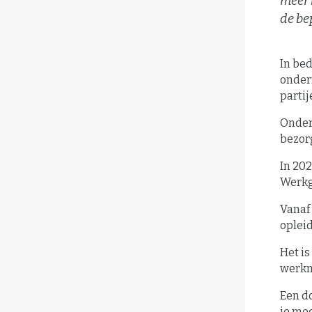
meer 
de be
In be
onder
partij
Ondern
bezorg
In 20
Werkg
Vanaf 
opleid
Het is
werkn
Een do
je me