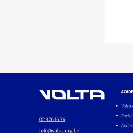
ACAD
Volta
Partn
02 476 16 76
Ander
info@volta-org.be