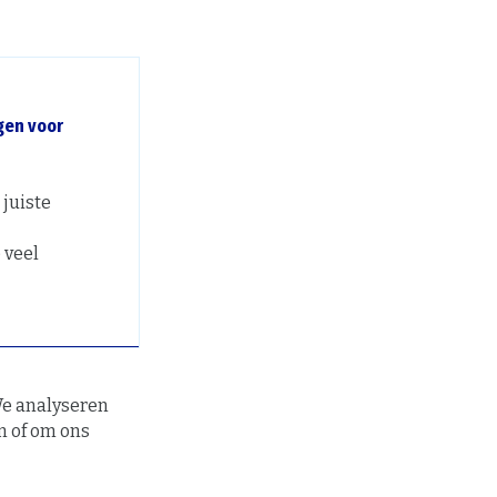
gen voor
 juiste
 veel
 We analyseren
n of om ons