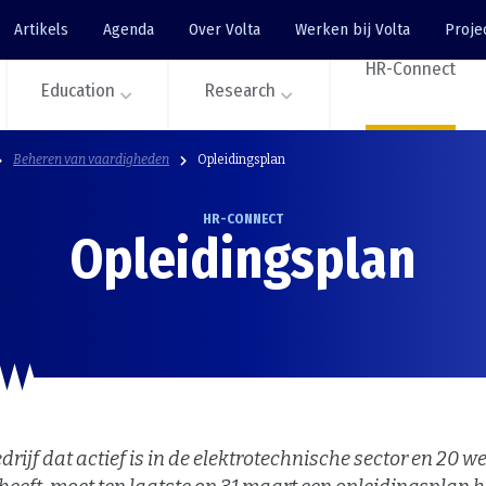
Artikels
Agenda
Over Volta
Werken bij Volta
Proje
HR-Connect
Education
Research
Beheren van vaardigheden
Opleidingsplan
HR-CONNECT
Opleidingsplan
edrijf dat actief is in de elektrotechnische sector en 20 