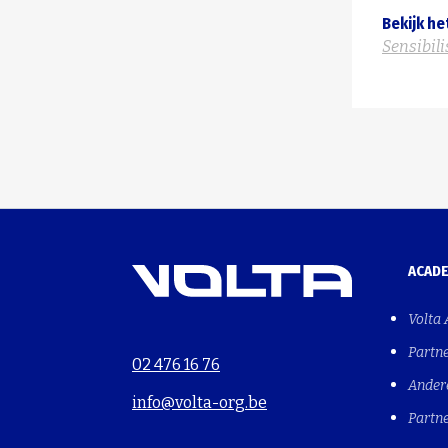
Bekijk he
Sensibil
ACAD
Volta
Partn
02 476 16 76
Ander
info@volta-org.be
Partn