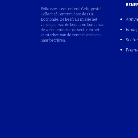
BENEF
Volta vzw is een erkend Gelijkgesteld
Collectief Centrum door de FOD
Aanvu
Economie. Ze heeft als missie het
verdiepen van de kennis en kunde van
Einde
de werknemers in de sector en het
versterken van de competiviteit van
Sector
haar bedrijven.
Premi