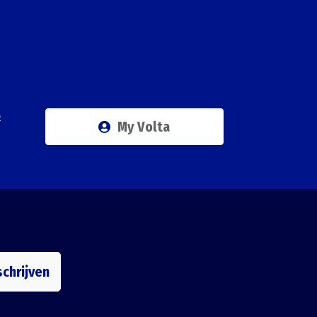
Q
My Volta
schrijven