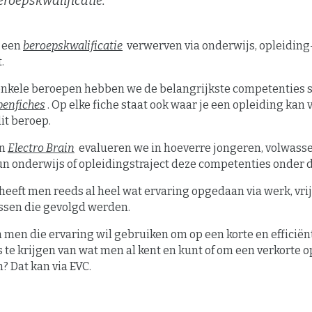
eroepskwalificatie.
n een
beroepskwalificatie
verwerven via onderwijs, opleiding-
t.
enkele beroepen hebben we de belangrijkste competenties 
penfiches
. Op elke fiche staat ook waar je een opleiding kan 
it beroep.
en
Electro Brain
evalueren we in hoeverre jongeren, volwasse
un onderwijs of opleidingstraject deze competenties onder 
eeft men reeds al heel wat ervaring opgedaan via werk, vrije
ssen die gevolgd werden.
 men die ervaring wil gebruiken om op een korte en efficië
 te krijgen van wat men al kent en kunt of om een verkorte o
? Dat kan via EVC.