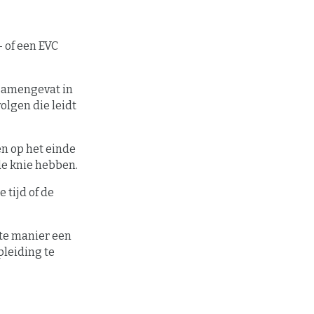
 of een EVC
samengevat in
volgen die leidt
n op het einde
de knie hebben.
 tijd of de
nte manier een
pleiding te