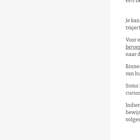
een b
Je ka
trajec
Voor 
beroe
naar d
Binn
van h
Soms h
cursu
Indien
bewijs
volgen