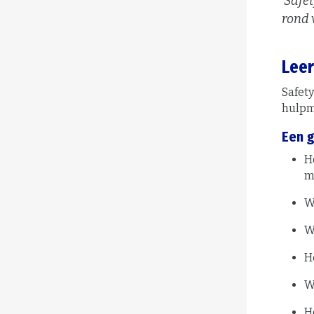
‘Safe
rond 
Leer
Safety
hulpm
Een g
H
m
W
W
H
W
H