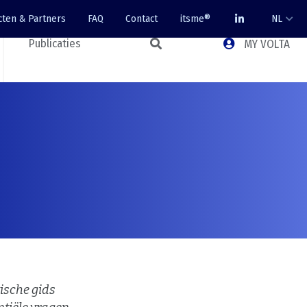
cten & Partners
FAQ
Contact
itsme®
NL
Publicaties
MY VOLTA
tische gids