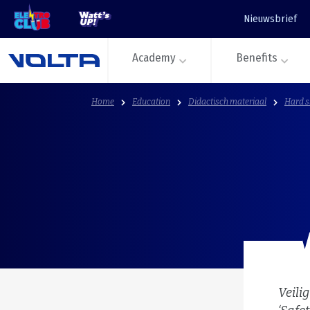
Nieuwsbrief
Academy
Benefits
Home
Education
Didactisch materiaal
Hard sk
Veili