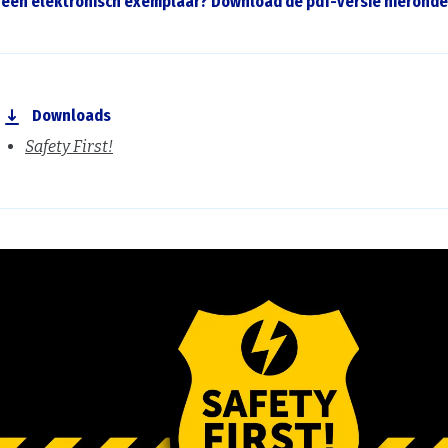
 een elektronisch exemplaar? Download de pdf-versie hieronde
Downloads
Safety First!