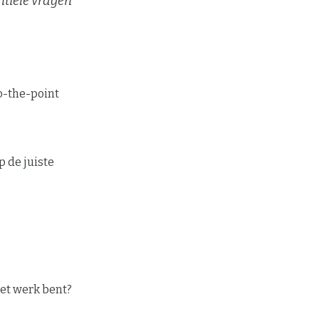
entiële vragen
to-the-point
 de juiste
het werk bent?