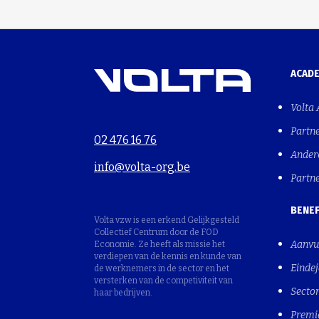
ACAD
Volta
Partn
02 476 16 76
Ander
info@volta-org.be
Partn
BENEF
Volta vzw is een erkend Gelijkgesteld
Collectief Centrum door de FOD
Aanvu
Economie. Ze heeft als missie het
verdiepen van de kennis en kunde van
Einde
de werknemers in de sector en het
versterken van de competiviteit van
Sector
haar bedrijven.
Premi