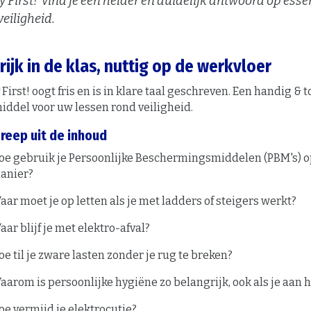
ty First!’ vind je een helder en duidelijk antwoord op ess
veiligheid.
rijk in de klas, nuttig op de werkvloer
 First! oogt fris en is in klare taal geschreven. Een handig & 
iddel voor uw lessen rond veiligheid.
reep uit de inhoud
oe gebruik je Persoonlijke Beschermingsmiddelen (PBM's) op
anier?
aar moet je op letten als je met ladders of steigers werkt?
aar blijf je met elektro-afval?
oe til je zware lasten zonder je rug te breken?
aarom is persoonlijke hygiëne zo belangrijk, ook als je aan 
oe vermijd je elektrocutie?