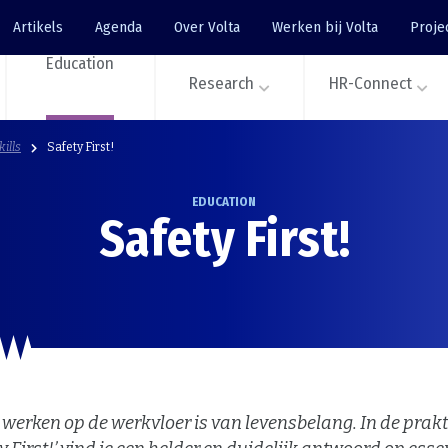
Artikels
Agenda
Over Volta
Werken bij Volta
Proje
Education
Research
HR-Connect
ills
Safety First!
EDUCATION
Safety First!
g werken op de werkvloer is van levensbelang. In de prak