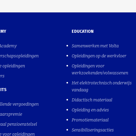
EMY
EDUCATION
 Academy
Samenwerken met Volta
erschapsopleidingen
Opleidingen op de werkvloer
e opleidingen
Opleidingen voor
werkzoekenden/volwassenen
ers
Het elektrotechnisch onderwijs
ITS
vandaag
Didactisch materiaal
llende vergoedingen
Opleiding en advies
jaarspremie
Promotiemateriaal
aal pensioenstelsel
Sensibiliseringsacties
e voor opleidingen