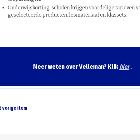
Onderwijskorting: scholen krijgen voordelige tarieven v
geselecteerde producten, lesmateriaal en klassets.
Meer weten over Velleman? Klik
hier
.
t vorige item