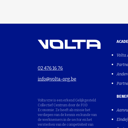
ACAD
Volta
Partn
02 476 16 76
Ander
info@volta-org.be
Partn
BENEF
Volta vzw is een erkend Gelijkgesteld
Collectief Centrum door de FOD
Aanvu
Economie. Ze heeft als missie het
verdiepen van de kennis en kunde van
Einde
de werknemers in de sector en het
versterken van de competiviteit van