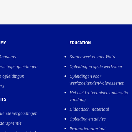
EMY
EDUCATION
 Academy
Samenwerken met Volta
erschapsopleidingen
Opleidingen op de werkvloer
e opleidingen
Opleidingen voor
werkzoekenden/volwassenen
ers
Het elektrotechnisch onderwijs
ITS
vandaag
Didactisch materiaal
llende vergoedingen
Opleiding en advies
jaarspremie
Promotiemateriaal