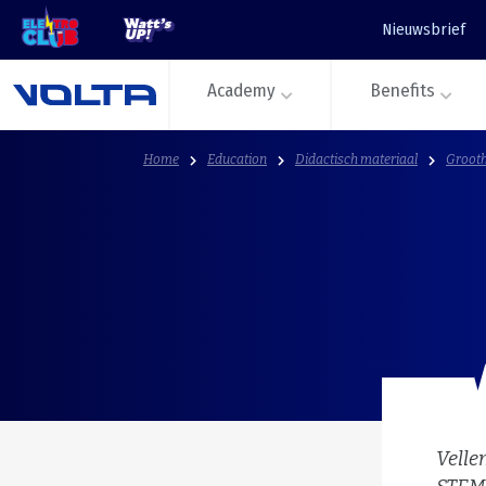
Nieuwsbrief
Academy
Benefits
Home
Education
Didactisch materiaal
Grooth
Velle