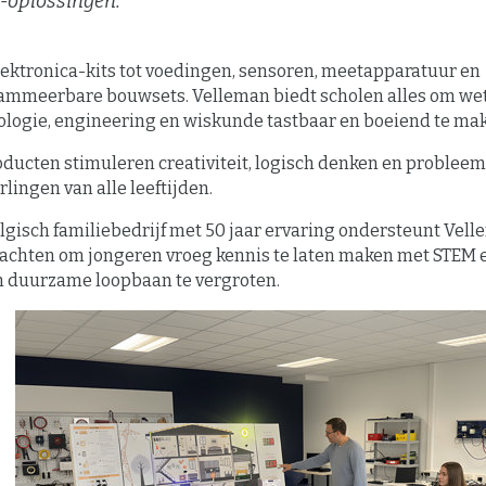
-oplossingen.
lektronica-kits tot voedingen, sensoren, meetapparatuur en
ammeerbare bouwsets. Velleman biedt scholen alles om we
ologie, engineering en wiskunde tastbaar en boeiend te ma
oducten stimuleren creativiteit, logisch denken en problee
erlingen van alle leeftijden.
lgisch familiebedrijf met 50 jaar ervaring ondersteunt Vel
rachten om jongeren vroeg kennis te laten maken met STEM 
n duurzame loopbaan te vergroten.