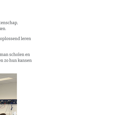
tenschap,
ken.
moplossend leren
leman scholen en
en zo hun kansen