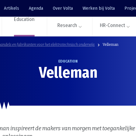
Artikels
Agenda
Over Volta
Werken bij Volta
Proje
Education
Research
HR-Connect
andels en fabrikanten voor het elektrotechnisch onderwijs
Velleman
EDUCATION
Velleman
man inspireert de makers van morgen met toegankelijke