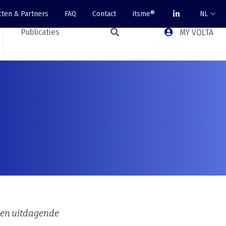
cten & Partners
FAQ
Contact
itsme®
NL
Publicaties
MY VOLTA
 en uitdagende