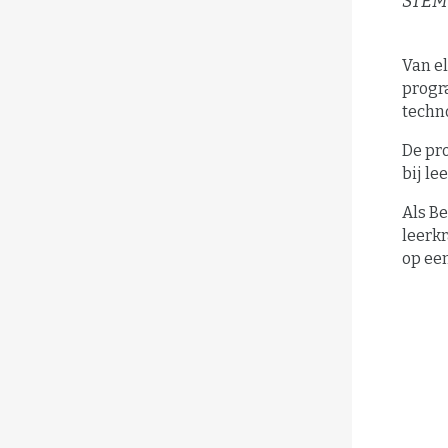
STEM
Van e
progr
techn
De pr
bij le
Als Be
leerk
op ee