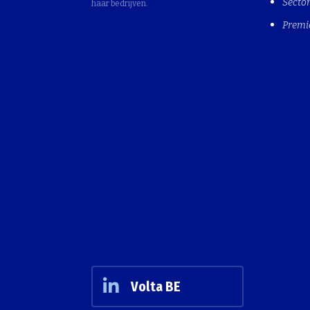
Sector
haar bedrijven.
Premi
Volta BE