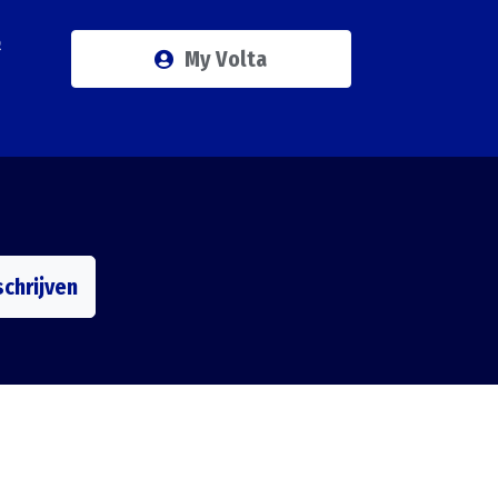
Q
My Volta
schrijven