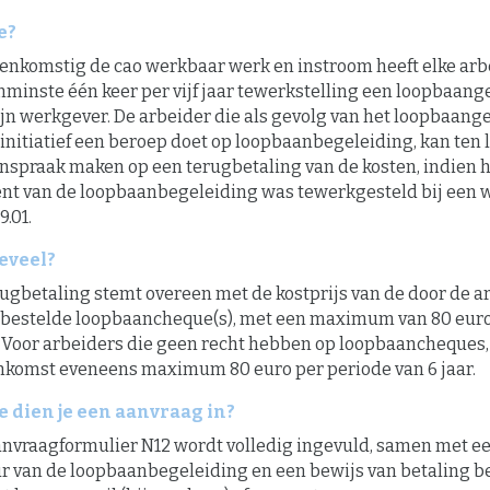
e?
enkomstig de cao werkbaar werk en instroom heeft elke arbe
nminste één keer per vijf jaar tewerkstelling een loopbaan
jn werkgever. De arbeider die als gevolg van het loopbaang
initiatief een beroep doet op loopbaanbegeleiding, kan ten l
nspraak maken op een terugbetaling van de kosten, indien h
t van de loopbaanbegeleiding was tewerkgesteld bij een w
9.01.
eveel?
ugbetaling stemt overeen met de kostprijs van de door de ar
bestelde loopbaancheque(s), met een maximum van 80 euro
r. Voor arbeiders die geen recht hebben op loopbaancheques
nkomst eveneens maximum 80 euro per periode van 6 jaar.
 dien je een aanvraag in?
anvraagformulier N12 wordt volledig ingevuld, samen met ee
ur van de loopbaanbegeleiding en een bewijs van betaling b