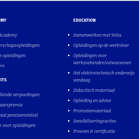
EMY
EDUCATION
 Academy
Samenwerken met Volta
erschapsopleidingen
Opleidingen op de werkvloer
e opleidingen
Opleidingen voor
werkzoekenden/volwassenen
ers
Het elektrotechnisch onderwijs
ITS
vandaag
Didactisch materiaal
llende vergoedingen
Opleiding en advies
jaarspremie
Promotiemateriaal
aal pensioenstelsel
Sensibiliseringsacties
e voor opleidingen
Proeven & certificatie