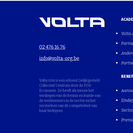
ACAD
Volta
Partn
02 476 16 76
Ander
info@volta-org.be
Partn
BENEF
Volta vzw is een erkend Gelijkgesteld
Collectief Centrum door de FOD
Aanvu
Economie. Ze heeft als missie het
verdiepen van de kennis en kunde van
Einde
de werknemers in de sector en het
versterken van de competiviteit van
Sector
haar bedrijven.
Premi