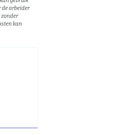
 kan gebruik
 de arbeider
g zonder
osten kan