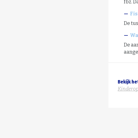
fbz. D
Fis
De tus
Wa
De aa
aange
Bekijk he
Kindero