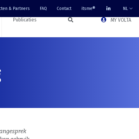
cten & Partners
FAQ
Contact
itsme®
NL
Publicaties
MY VOLTA
g
baangesprek