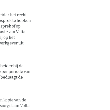
ider het recht
gesprek te hebben
esprek of op
aste van Volta
ij op het
erkgever uit
beider bij de
 per periode van
, bedraagt de
n kopie van de
ezorgd aan Volta