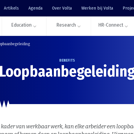
Artikels
Agenda
Over Volta
Werken bij Volta
Proje
Education
Research
HR-Connect
opbaanbegeleiding
BENEFITS
Loopbaanbegeleidin
t kader van werkbaar werk, kan elke arbeider een loop