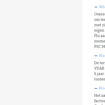
Wi
Overe
om te
met zi
eigen 
fbz aa
momen
PSC 14
Ho
De ter
VDAB 
6 jaa
tusse
Hoe
Het a
factu