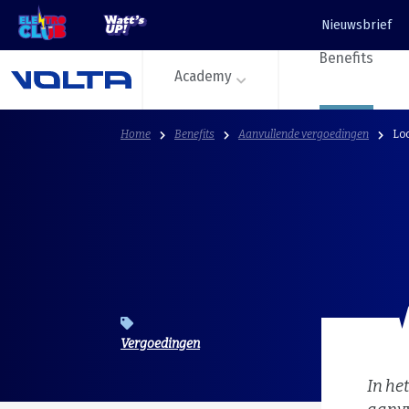
Nieuwsbrief
Benefits
Academy
Home
Benefits
Aanvullende vergoedingen
Lo
Vergoedingen
In he