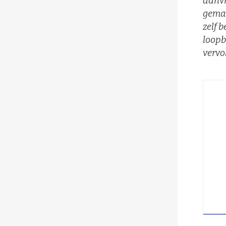
aanvr
gemaa
zelf 
loopb
vervo