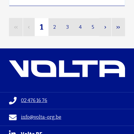
1
2
3
4
5
02 476 16 76
info@volta-org.be