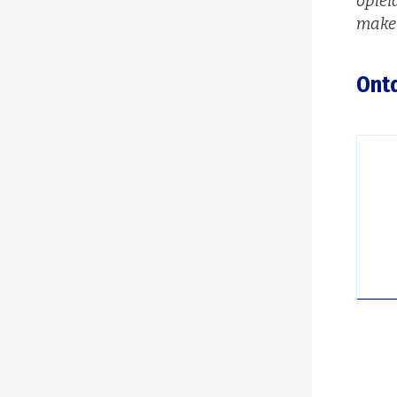
oplei
make
Ontd