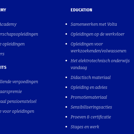
EMY
EDUCATION
 Academy
Samenwerken met Volta
erschapsopleidingen
Opleidingen op de werkvloer
e opleidingen
Opleidingen voor
werkzoekenden/volwassenen
ers
Het elektrotechnisch onderwijs
ITS
vandaag
Didactisch materiaal
llende vergoedingen
Opleiding en advies
jaarspremie
Promotiemateriaal
aal pensioenstelsel
Sensibiliseringsacties
e voor opleidingen
Proeven & certificatie
Stages en werk