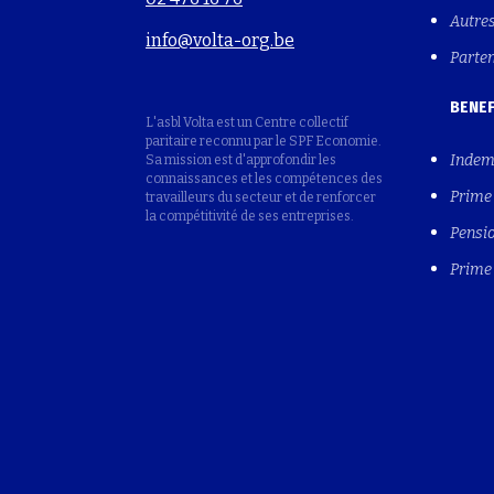
Autre
info@volta-org.be
Parte
BENEF
L'asbl Volta est un Centre collectif
paritaire reconnu par le SPF Economie.
Indem
Sa mission est d'approfondir les
connaissances et les compétences des
Prime 
travailleurs du secteur et de renforcer
la compétitivité de ses entreprises.
Pensio
Prime 