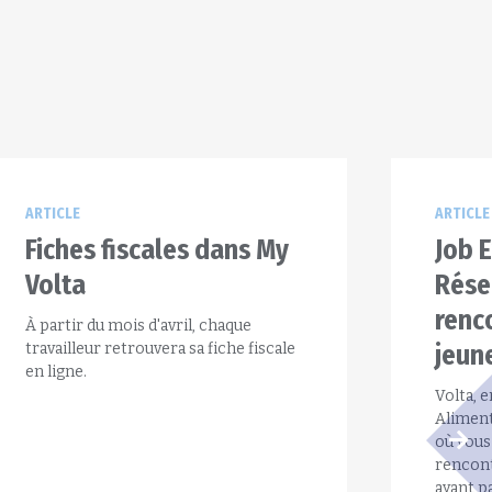
ARTICLE
ARTICLE
Fiches fiscales dans My
Job 
Volta
Rése
renc
À partir du mois d'avril, chaque
travailleur retrouvera sa fiche fiscale
jeun
en ligne.
Volta, e
Aliment
où vous
rencon
ayant p