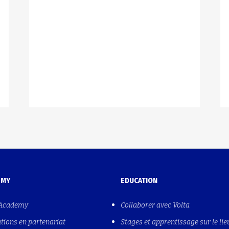
EMY
EDUCATION
 Academy
Collaborer avec Volta
tions en partenariat
Stages et apprentissage sur le lie