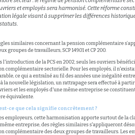
notre secteur : le régime de pension complémentaire sect
uvriers et employés sera harmonisé. Cette réforme const
ation légale visant à supprimer les différences historique
statuts.
ègles similaires concernant la pension complémentaire s’ap
ux groupes de travailleurs, SCP 149.01 et CP 200.
 l'introduction de la PCS en 2002, seuls les ouvriers bénéfic
n complémentaire sectorielle. Pour les employés, il n'exista
able, ce qui a entraîné au fil des années une inégalité entre
à la nouvelle législation, un rattrapage sera effectué à parti
uvriers et les employés d'une même entreprise se constituen
re équivalente.
est-ce que cela signifie concrètement ?
es employeurs, cette harmonisation apporte surtout de la cla
 même entreprise, des règles similaires s'appliqueront déso
on complémentaire des deux groupes de travailleurs. Les e