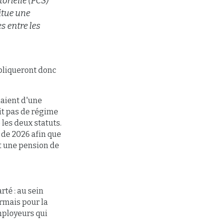
orielle (PCS)
itue une
s entre les
pliqueront donc
iaient d'une
it pas de régime
 les deux statuts.
r de 2026 afin que
t une pension de
rté : au sein
rmais pour la
mployeurs qui