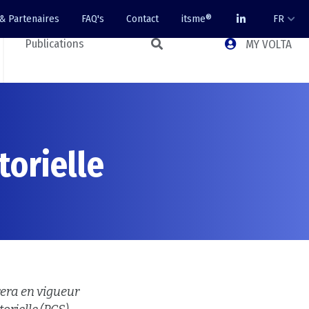
 & Partenaires
FAQ's
Contact
itsme®
FR
Publications
MY VOLTA
orielle
rera en vigueur