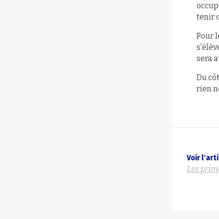
occupe
tenir 
Pour l
s'élèv
sera a
Du cô
rien n
Voir l'ar
Les prime