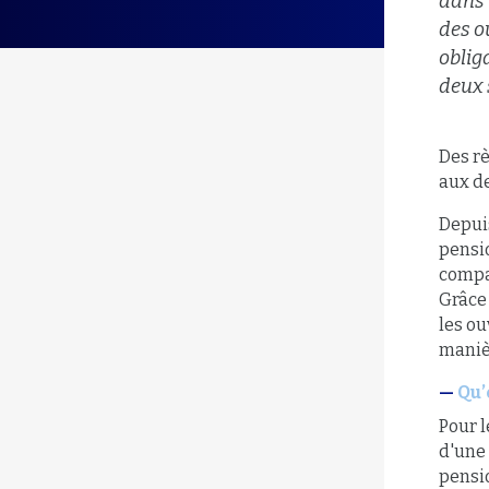
dans 
des o
oblig
deux 
Des r
aux de
Depuis
pensio
compar
Grâce 
les o
maniè
Qu’
Pour l
d'une
pensi