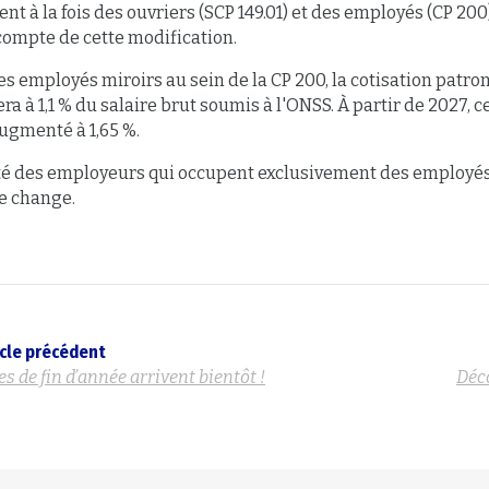
nt à la fois des ouvriers (SCP 149.01) et des employés (CP 20
compte de cette modification.
es employés miroirs au sein de la CP 200, la cotisation patron
era à 1,1 % du salaire brut soumis à l'ONSS. À partir de 2027,
ugmenté à 1,65 %.
té des employeurs qui occupent exclusivement des employés 
e change.
ticle précédent
s de fin d’année arrivent bientôt !
Déc