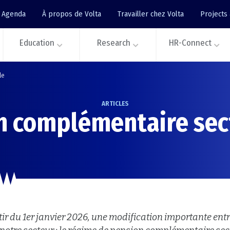
Agenda
À propos de Volta
Travailler chez Volta
Projects
Education
Research
HR-Connect
le
ARTICLES
n complémentaire sect
tir du 1er janvier 2026, une modification importante ent