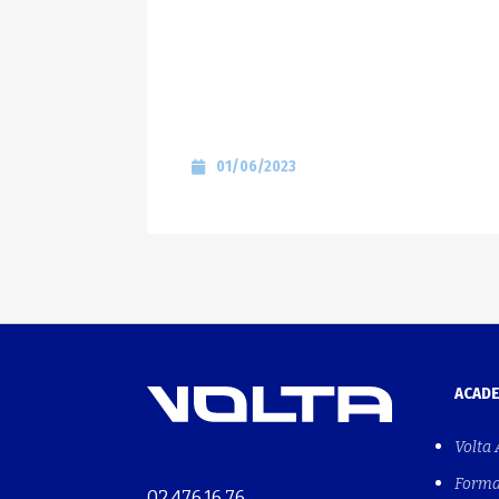
01/06/2023
ACAD
Volta
Forma
02 476 16 76