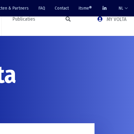
cten & Partners
FAQ
Contact
itsme®
NL
Publicaties
MY VOLTA
ta