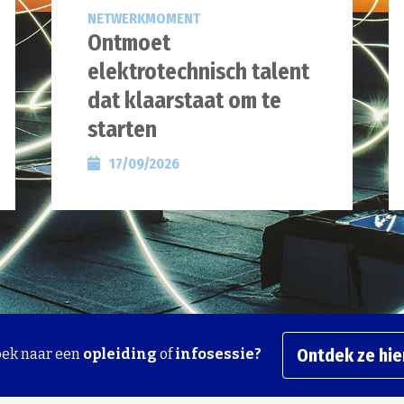
NETWERKMOMENT
Ontmoet
elektrotechnisch talent
dat klaarstaat om te
starten
17/09/2026
Ontdek ze hie
oek naar een
opleiding
of
infosessie?