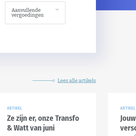
Aanvullende
vergoedingen
Lees alle artikels
ARTIKEL
ARTIKEL
Ze zijn er, onze Transfo
Jouw
& Watt van juni
versc