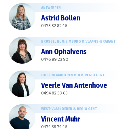
ANTWERPEN
Astrid Bollen
0478 82 82 46
BRUSSEL NL & LIMBURG & VLAAMS-BRABANT
Ann Ophalvens
0476 89 23 90
OOST-VLAANDEREN M.U.V. REGIO GENT
Veerle Van Antenhove
0494 82 39 65
WEST-VLAANDEREN & REGIO GENT
Vincent Muhr
0474 38 74 46