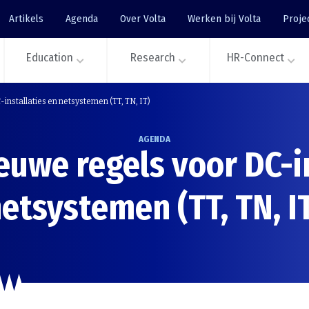
Artikels
Agenda
Over Volta
Werken bij Volta
Proje
Education
Research
HR-Connect
installaties en netsystemen (TT, TN, IT)
AGENDA
euwe regels voor DC-i
etsystemen (TT, TN, I