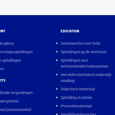
EMY
EDUCATION
 Academy
Samenwerken met Volta
erschapsopleidingen
Opleidingen op de werkvloer
e opleidingen
Opleidingen voor
werkzoekenden/volwassenen
ers
Het elektrotechnisch onderwijs
ITS
vandaag
Didactisch materiaal
llende vergoedingen
Opleiding en advies
jaarspremie
Promotiemateriaal
aal pensioenstelsel
Sensibiliseringsacties