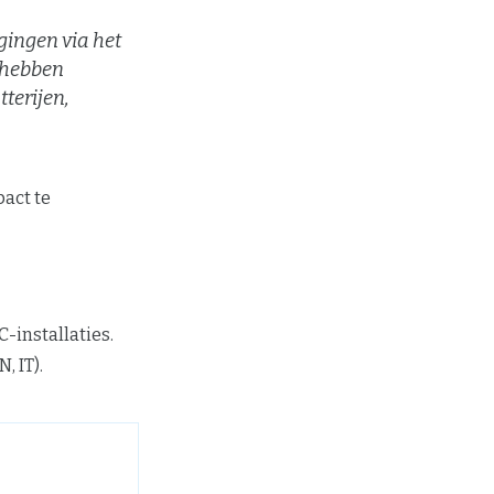
igingen via het
e hebben
terijen,
act te
-installaties.
, IT).