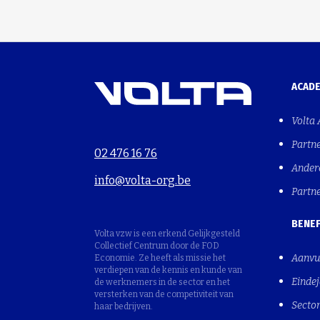
ACAD
Volta
Partn
02 476 16 76
Ander
info@volta-org.be
Partn
BENEF
Volta vzw is een erkend Gelijkgesteld
Collectief Centrum door de FOD
Aanvu
Economie. Ze heeft als missie het
verdiepen van de kennis en kunde van
Einde
de werknemers in de sector en het
versterken van de competiviteit van
Sector
haar bedrijven.