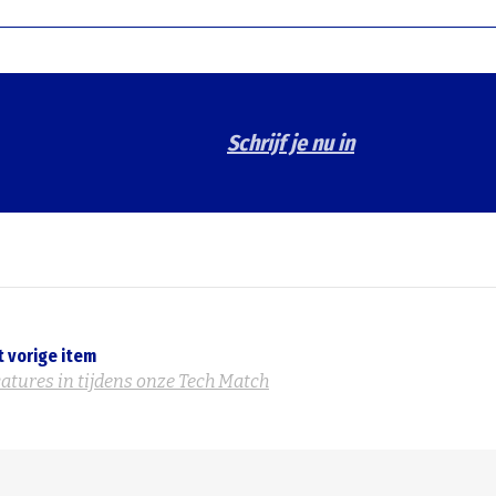
Schrijf je nu in
t vorige item
catures in tijdens onze Tech Match