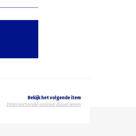
Bekijk het volgende item
Intersectorale sessies duaal leren