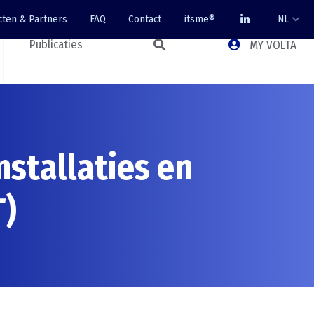
cten & Partners
FAQ
Contact
itsme®
NL
Publicaties
MY VOLTA
nstallaties en
T)