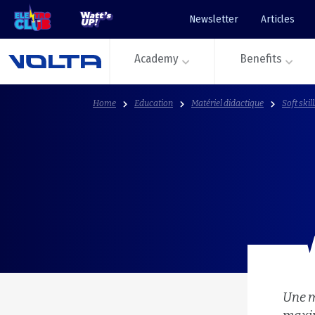
Newsletter
Articles
Academy
Benefits
Home
Education
Matériel didactique
Soft skil
Une m