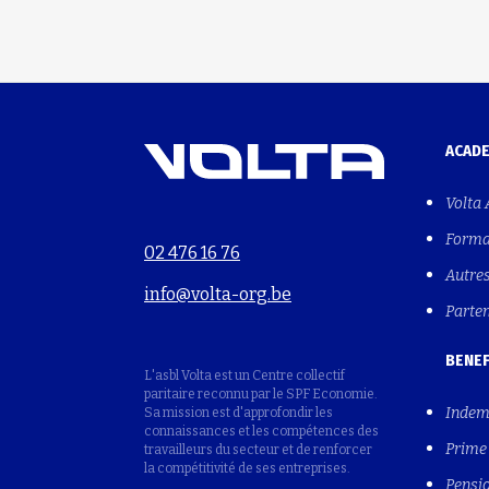
ACAD
Volta
Forma
02 476 16 76
Autre
info@volta-org.be
Parte
BENEF
L'asbl Volta est un Centre collectif
paritaire reconnu par le SPF Economie.
Indem
Sa mission est d'approfondir les
connaissances et les compétences des
Prime 
travailleurs du secteur et de renforcer
la compétitivité de ses entreprises.
Pensio