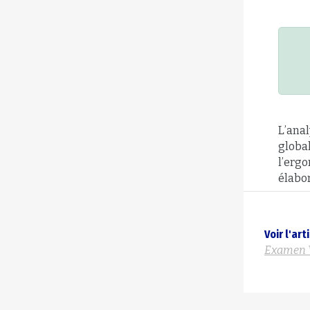
L’anal
global
l’ergo
élabo
Voir l'ar
Examen 