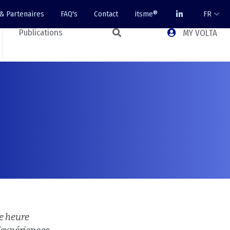
 & Partenaires
FAQ's
Contact
itsme®
FR
Publications
MY VOLTA
e heure