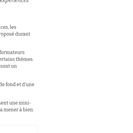
’expériences
ces, les
proposé durant
s formateurs
ertains thèmes.
 sont un
de fond et d’une
ément une mini-
a mener à bien.