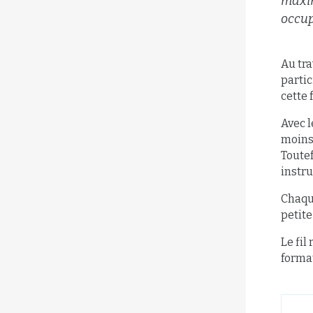
maxim
occup
Au tra
parti
cette 
Avec l
moins
Toutef
instr
Chaque
petit
Le fil
forma