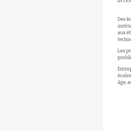
acces
Des ki
instr
aux ét
techno
Les pr
problè
Entrep
écoles
âge, a