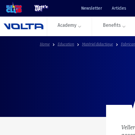
Newsletter
Articles
Academy
Benefits
Home
Education
Matériel didactique
Fabrican
Velle