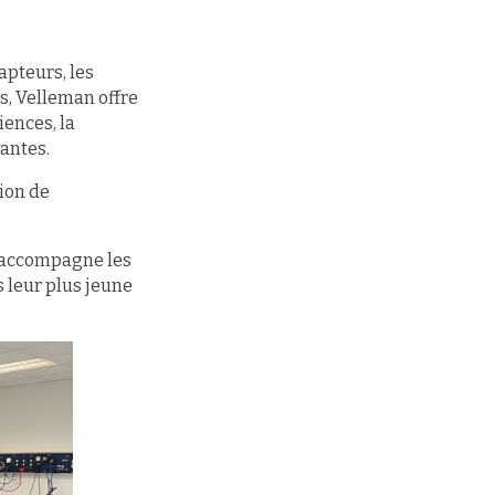
apteurs, les
, Velleman offre
iences, la
vantes.
tion de
n accompagne les
s leur plus jeune