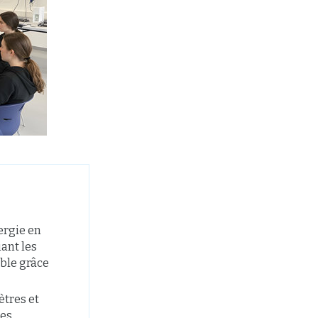
ergie en
iant les
ible grâce
ètres et
les