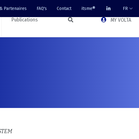
 & Partenaires
FAQ's
Contact
itsme®
FR
Publications
MY VOLTA
 STEM