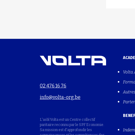
ACAD
Volta
Forma
02 476 16 76
Autre
info@volta-org.be
Parte
BENEF
L'asbl Volta est un Centre collectif
paritaire reconnu par le SPF Economie.
Indem
Sa mission est d'approfondir les