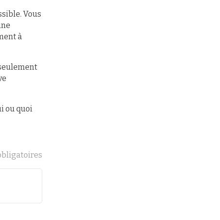
sible. Vous
une
ment à
n seulement
ve
i ou quoi
obligatoires