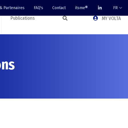
 & Partenaires
FAQ's
Contact
itsme®
FR
Publications
MY VOLTA
ons