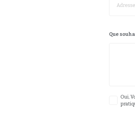
Adresse
Que souhai
Oui, 
prati