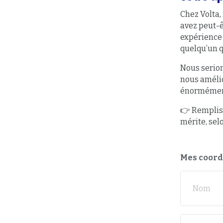
Chez Volta,
avez peut-ê
expérience
quelqu’un qu
Nous serion
nous amélio
énormément
👉 Rempliss
mérite, sel
Mes coor
Nom