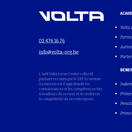
ACAD
Volta
Forma
02 476 16 76
Autre
info@volta-org.be
Parte
BENEF
L'asbl Volta est un Centre collectif
paritaire reconnu par le SPF Economie.
Indem
Sa mission est d'approfondir les
connaissances et les compétences des
Prime 
travailleurs du secteur et de renforcer
la compétitivité de ses entreprises.
Pensio
Prime 