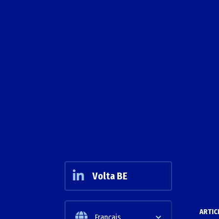
Volta BE
ARTIC
Français